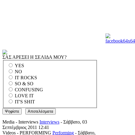
χώρο απευθείας στην Ευρώπη, Ασία, Αμερική και Αφρ
Tshiela @ Punda ΠΑΡΟΣ
ΑΥΤΟ ΕΙΝΑΙ ! ! !
Απολαύστε την πτήση σας.
Μπορείτε να με 
ΣΑΣ ΑΡΕΣΕΙ Η ΣΕΛΙΔΑ ΜΟΥ?
YES
NO
IT ROCKS
SO & SO
CONFUSING
LOVE IT
IT'S SHIT
Media - Interviews
Interviews
- Σάββατο, 03
Σεπτέμβριος 2011 12:41
Videos - PERFORMING
Performing
- Σάββατο,